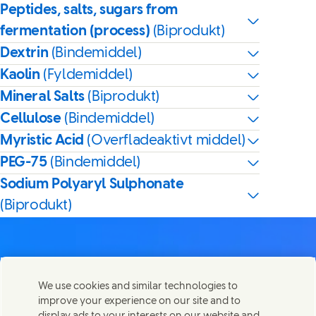
Peptides, salts, sugars from
fermentation (process)
(Biprodukt)
Dextrin
(Bindemiddel)
Kaolin
(Fyldemiddel)
Mineral Salts
(Biprodukt)
Cellulose
(Bindemiddel)
Myristic Acid
(Overfladeaktivt middel)
PEG-75
(Bindemiddel)
Sodium Polyaryl Sulphonate
(Biprodukt)
We use cookies and similar technologies to
Kontakt os
improve your experience on our site and to
Del denne side