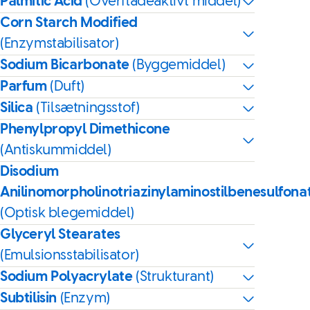
Palmitic Acid
(Overfladeaktivt middel)
Corn Starch Modified
(Enzymstabilisator)
Sodium Bicarbonate
(Byggemiddel)
Parfum
(Duft)
Silica
(Tilsætningsstof)
Phenylpropyl Dimethicone
(Antiskummiddel)
Disodium
Anilinomorpholinotriazinylaminostilbenesulfona
(Optisk blegemiddel)
Glyceryl Stearates
(Emulsionsstabilisator)
Sodium Polyacrylate
(Strukturant)
Subtilisin
(Enzym)