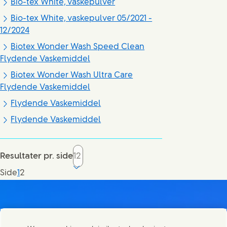
Bio-tex White, vaskepulver
Bio-tex White, vaskepulver 05/2021 -
12/2024
Biotex Wonder Wash Speed Clean
Flydende Vaskemiddel
Biotex Wonder Wash Ultra Care
Flydende Vaskemiddel
Flydende Vaskemiddel
Flydende Vaskemiddel
Resultater pr. side
Current page, page
Side
1
2